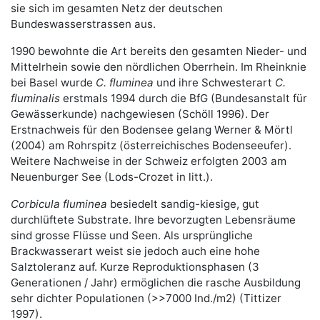
sie sich im gesamten Netz der deutschen
Bundeswasserstrassen aus.
1990 bewohnte die Art bereits den gesamten Nieder- und
Mittelrhein sowie den nördlichen Oberrhein. Im Rheinknie
bei Basel wurde
C. fluminea
und ihre Schwesterart
C.
fluminalis
erstmals 1994 durch die BfG (Bundesanstalt für
Gewässerkunde) nachgewiesen (Schöll 1996). Der
Erstnachweis für den Bodensee gelang Werner & Mörtl
(2004) am Rohrspitz (österreichisches Bodenseeufer).
Weitere Nachweise in der Schweiz erfolgten 2003 am
Neuenburger See (Lods-Crozet in litt.).
Corbicula fluminea
besiedelt sandig-kiesige, gut
durchlüftete Substrate. Ihre bevorzugten Lebensräume
sind grosse Flüsse und Seen. Als ursprüngliche
Brackwasserart weist sie jedoch auch eine hohe
Salztoleranz auf. Kurze Reproduktionsphasen (3
Generationen / Jahr) ermöglichen die rasche Ausbildung
sehr dichter Populationen (>>7000 Ind./m2) (Tittizer
1997).