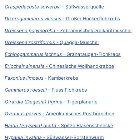
Craspedacusta sowerbyi -
Süßwasserqualle
Dikerogammarus villosus -
Großer Höckerflohkrebs
Dreissena polymorpha -
Zebramuschel/Dreikantmuschel
Dreissena rostriformis -
Quagga-Muschel
Echinogammarus ischnus
- Granataugen-Flohkrebs
Eriocheir sinensis -
Chinesische Wollhandkrabbe
Faxonius limosus -
Kamberkrebs
Gammarus roeselii
- Fluss Flohkrebs
Girardia (Dugesia) tigrina -
Tigerplanarie
Gyraulus parvus -
Amerikanisches Posthörnchen
Haitia (Physella) acuta -
Spitze Blasenschnecke
Hypania invalida
- Süßwasser-Borstenwurm